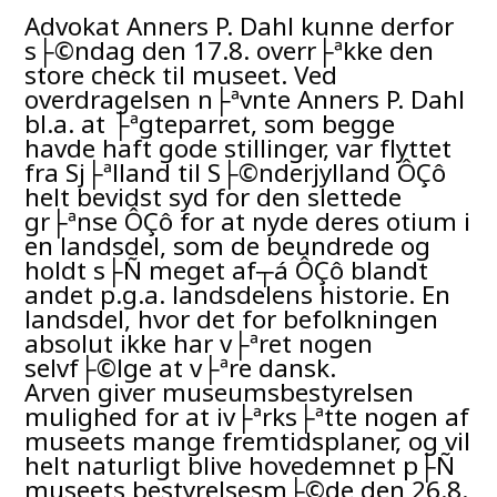
Advokat Anners P. Dahl kunne derfor
s├©ndag den 17.8. overr├ªkke den
store check til museet. Ved
overdragelsen n├ªvnte Anners P. Dahl
bl.a. at ├ªgteparret, som begge
havde haft gode stillinger, var flyttet
fra Sj├ªlland til S├©nderjylland ÔÇô
helt bevidst syd for den slettede
gr├ªnse ÔÇô for at nyde deres otium i
en landsdel, som de beundrede og
holdt s├Ñ meget af┬á ÔÇô blandt
andet p.g.a. landsdelens historie. En
landsdel, hvor det for befolkningen
absolut ikke har v├ªret nogen
selvf├©lge at v├ªre dansk.
Arven giver museumsbestyrelsen
mulighed for at iv├ªrks├ªtte nogen af
museets mange fremtidsplaner, og vil
helt naturligt blive hovedemnet p├Ñ
museets bestyrelsesm├©de den 26.8.