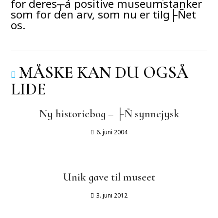
for deres┬á positive museumstanker
som for den arv, som nu er tilg├Ñet
os.
MÅSKE KAN DU OGSÅ
LIDE
Ny historiebog – ├Ñ synnejysk
6. juni 2004
Unik gave til museet
3. juni 2012