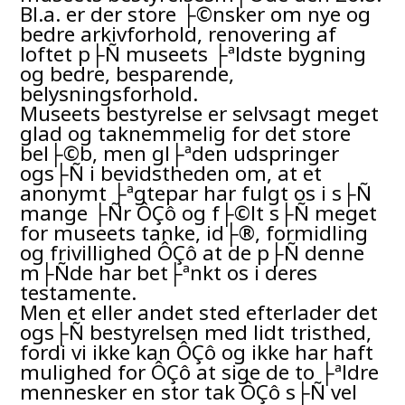
Bl.a. er der store ├©nsker om nye og
bedre arkivforhold, renovering af
loftet p├Ñ museets ├ªldste bygning
og bedre, besparende,
belysningsforhold.
Museets bestyrelse er selvsagt meget
glad og taknemmelig for det store
bel├©b, men gl├ªden udspringer
ogs├Ñ i bevidstheden om, at et
anonymt ├ªgtepar har fulgt os i s├Ñ
mange ├Ñr ÔÇô og f├©lt s├Ñ meget
for museets tanke, id├®, formidling
og frivillighed ÔÇô at de p├Ñ denne
m├Ñde har bet├ªnkt os i deres
testamente.
Men et eller andet sted efterlader det
ogs├Ñ bestyrelsen med lidt tristhed,
fordi vi ikke kan ÔÇô og ikke har haft
mulighed for ÔÇô at sige de to ├ªldre
mennesker en stor tak ÔÇô s├Ñ vel