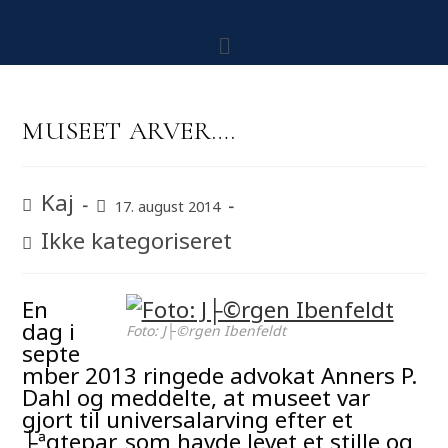
MUSEET ARVER….
Kaj
17. august 2014
Ikke kategoriseret
En
dag i
Foto: J├©rgen Ibenfeldt
septe
mber 2013 ringede advokat Anners P.
Dahl og meddelte, at museet var
gjort til universalarving efter et
├ªgtepar, som havde levet et stille og