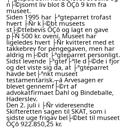
n├©jsomt liv blot 8 ÔÇô 9 km fra
museet.
Siden 1995 har ├ªgteparret trofast
hvert ├Ñr k├©bt museets
st├©ttebevis ÔÇô og lagt en gave
p├Ñ 500 kr. oveni. Museet har
ligeledes hvert ├Ñr kvitteret med et
takkebrev for pengegaven, men har
aldrig m├©dt ├ªgteparret personligt.
Sidst levende ├ªgtef├ªlle d├©de i fjor
og det viste sig da, at ├ªgteparret
havde bet├ªnkt museet
testamentarisk.┬á Arvesagen er
blevet gennemf├©rt af
advokatfirmaet Dahl og Bindeballe,
Haderslev.
Den 2. juli i ├Ñr videresendte
Skifteretten sagen til SKAT, som i
sidste uge frigav bel├©bet til museet
ÔÇô 922.850,25 kr.