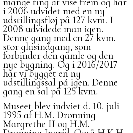
mange ting at vise frem og har
i 2006 udvidet med en ny
udstillingsfløj på 127 kvm. I
2008 udvidede man igen.
Denne gang med en 27 kvm.
stor glasindgang, som
forbinder den gamle og den
nye bygning. Og i 2016/2017
har vi bygget en ny
udstillingssal på igen. Denne
gang en sal på 125 kvm.
Museet blev indviet d. 10. juli
1995 af H.M. Dronning
Margrethe II og H.M.
Dronning Ingrid. Også H.K.H.