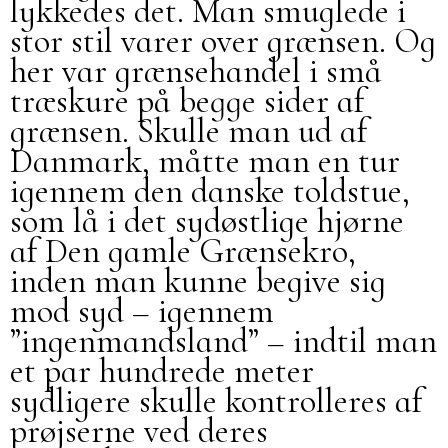
lykkedes det. Man smuglede i
stor stil varer over grænsen. Og
her var grænsehandel i små
træskure på begge sider af
grænsen. Skulle man ud af
Danmark, måtte man en tur
igennem den danske toldstue,
som lå i det sydøstlige hjørne
af Den gamle Grænsekro,
inden man kunne begive sig
mod syd – igennem
”ingenmandsland” – indtil man
et par hundrede meter
sydligere skulle kontrolleres af
prøjserne ved deres