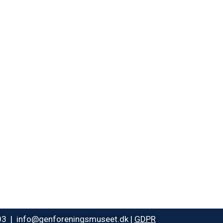
003 | info@genforeningsmuseet.dk |
GDPR