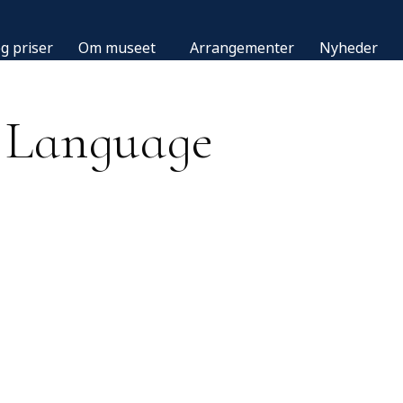
g priser
Om museet
Arrangementer
Nyheder
Language