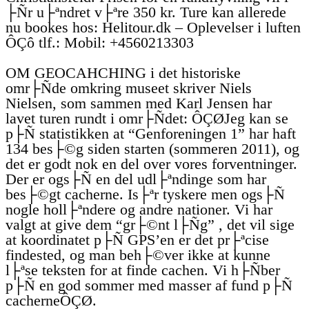
├Ñr u├ªndret v├ªre 350 kr. Ture kan allerede
nu bookes hos: Helitour.dk – Oplevelser i luften
ÔÇô tlf.: Mobil: +4560213303
OM GEOCAHCHING i det historiske
omr├Ñde omkring museet skriver Niels
Nielsen, som sammen med Karl Jensen har
lavet turen rundt i omr├Ñdet: ÔÇØJeg kan se
p├Ñ statistikken at “Genforeningen 1” har haft
134 bes├©g siden starten (sommeren 2011), og
det er godt nok en del over vores forventninger.
Der er ogs├Ñ en del udl├ªndinge som har
bes├©gt cacherne. Is├ªr tyskere men ogs├Ñ
nogle holl├ªndere og andre nationer. Vi har
valgt at give dem “gr├©nt l├Ñg” , det vil sige
at koordinatet p├Ñ GPS’en er det pr├ªcise
findested, og man beh├©ver ikke at kunne
l├ªse teksten for at finde cachen. Vi h├Ñber
p├Ñ en god sommer med masser af fund p├Ñ
cacherneÔÇØ.