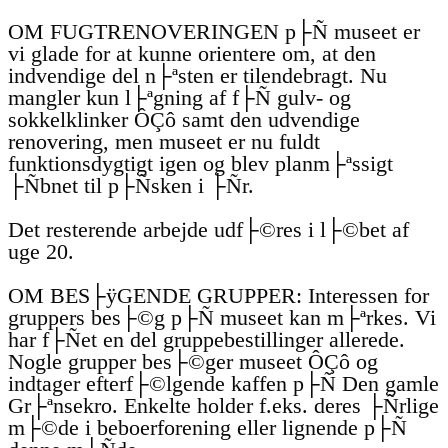
OM FUGTRENOVERINGEN p├Ñ museet er
vi glade for at kunne orientere om, at den
indvendige del n├ªsten er tilendebragt. Nu
mangler kun l├ªgning af f├Ñ gulv- og
sokkelklinker ÔÇô samt den udvendige
renovering, men museet er nu fuldt
funktionsdygtigt igen og blev planm├ªssigt
├Ñbnet til p├Ñsken i ├Ñr.
Det resterende arbejde udf├©res i l├©bet af
uge 20.
OM BES├ÿGENDE GRUPPER: Interessen for
gruppers bes├©g p├Ñ museet kan m├ªrkes. Vi
har f├Ñet en del gruppebestillinger allerede.
Nogle grupper bes├©ger museet ÔÇô og
indtager efterf├©lgende kaffen p├Ñ Den gamle
Gr├ªnsekro. Enkelte holder f.eks. deres ├Ñrlige
m├©de i beboerforening eller lignende p├Ñ