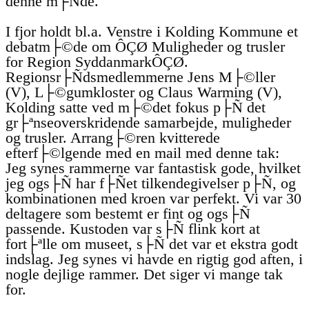
denne m├Ñde.
I fjor holdt bl.a. Venstre i Kolding Kommune et
debatm├©de om ÔÇØ Muligheder og trusler
for Region SyddanmarkÔÇØ.
Regionsr├Ñdsmedlemmerne Jens M├©ller
(V), L├©gumkloster og Claus Warming (V),
Kolding satte ved m├©det fokus p├Ñ det
gr├ªnseoverskridende samarbejde, muligheder
og trusler. Arrang├©ren kvitterede
efterf├©lgende med en mail med denne tak:
Jeg synes rammerne var fantastisk gode, hvilket
jeg ogs├Ñ har f├Ñet tilkendegivelser p├Ñ, og
kombinationen med kroen var perfekt. Vi var 30
deltagere som bestemt er fint og ogs├Ñ
passende. Kustoden var s├Ñ flink kort at
fort├ªlle om museet, s├Ñ det var et ekstra godt
indslag. Jeg synes vi havde en rigtig god aften, i
nogle dejlige rammer. Det siger vi mange tak
for.