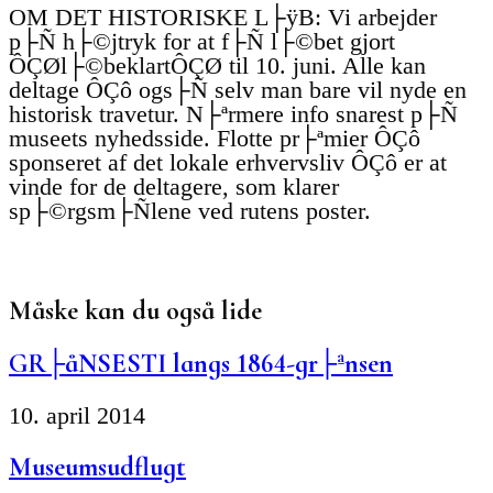
OM DET HISTORISKE L├ÿB: Vi arbejder
p├Ñ h├©jtryk for at f├Ñ l├©bet gjort
ÔÇØl├©beklartÔÇØ til 10. juni. Alle kan
deltage ÔÇô ogs├Ñ selv man bare vil nyde en
historisk travetur. N├ªrmere info snarest p├Ñ
museets nyhedsside. Flotte pr├ªmier ÔÇô
sponseret af det lokale erhvervsliv ÔÇô er at
vinde for de deltagere, som klarer
sp├©rgsm├Ñlene ved rutens poster.
Måske kan du også lide
GR├åNSESTI langs 1864-gr├ªnsen
10. april 2014
Museumsudflugt