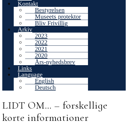
Kontakt
Bestyrelsen
Museets protektor
Bliv Frivillig
Arkiv
2023
2022
2021
2020
Års-nyhedsbrev
Links
Language
English
Deutsch
LIDT OM… – forskellige
korte informationer