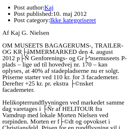
Post author:
Kaj
Post published:
10. maj 2012
Post category:
Ikke kategoriseret
Af Kaj G. Nielsen
OM MUSEETS BAGAGERUMS-, TRAILER-
OG KR├åMMERMARKED den 4. august
2012 p├Ñ Genforenings- og Gr├ªnsemuseets P-
plads – lige ud til hovedvej nr. 170 – kan
oplyses, at 40% af stadepladserne nu er solgt.
Priserne starter ved 110 kr. for 3 facademeter.
Derefter +25 kr. pr. ekstra ├©nsket
facademeter.
Helikopterrundflyvningen ved markedet samme
dag varetages i ├Ñr af HELITOUR fra
Vamdrup med lokale Morten Nielsen ved
rorpinden. Morten er f├©dt og opvokset i
Christiansfeld. Prisen for en rundflyvning vil i