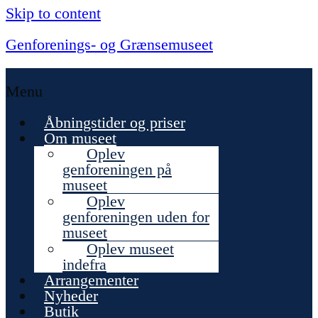
Skip to content
Genforenings- og Grænsemuseet
Menu
Åbningstider og priser
Om museet
Oplev
genforeningen på
museet
Oplev
genforeningen uden for
museet
Oplev museet
indefra
Arrangementer
Nyheder
Butik