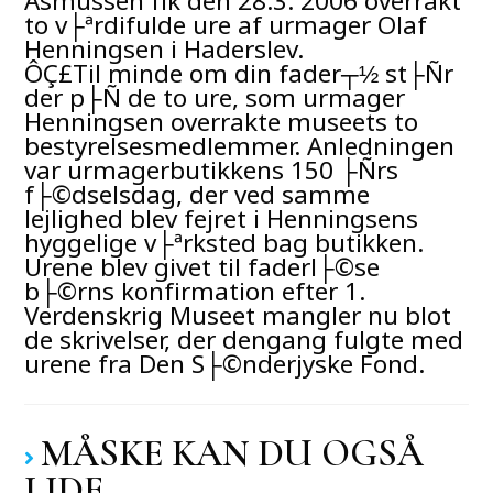
to v├ªrdifulde ure af urmager Olaf
Henningsen i Haderslev.
ÔÇ£Til minde om din fader┬½ st├Ñr
der p├Ñ de to ure, som urmager
Henningsen overrakte museets to
bestyrelsesmedlemmer. Anledningen
var urmagerbutikkens 150 ├Ñrs
f├©dselsdag, der ved samme
lejlighed blev fejret i Henningsens
hyggelige v├ªrksted bag butikken.
Urene blev givet til faderl├©se
b├©rns konfirmation efter 1.
Verdenskrig Museet mangler nu blot
de skrivelser, der dengang fulgte med
urene fra Den S├©nderjyske Fond.
MÅSKE KAN DU OGSÅ
LIDE