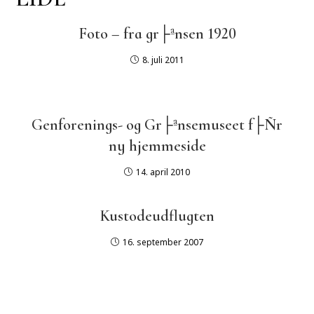
Foto – fra gr├ªnsen 1920
8. juli 2011
Genforenings- og Gr├ªnsemuseet f├Ñr
ny hjemmeside
14. april 2010
Kustodeudflugten
16. september 2007