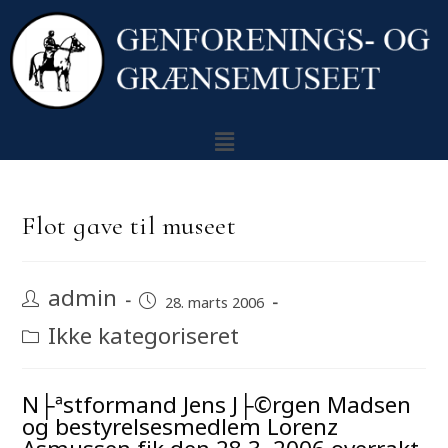
Flot gave til museet
admin
28. marts 2006
Ikke kategoriseret
N├ªstformand Jens J├©rgen Madsen
og bestyrelsesmedlem Lorenz
Asmussen fik den 28.3. 2006 overrakt